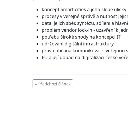
koncept Smart cities a jeho slepé uličky
procesy v veřejné správě a nutnost jejic
data, jejich sběr, syntézu, sdílení a hlavně
problém vendor lock-in - uzavření k je
potřebu široké shody na koncepci IT
udržování digitální infrastruktury
právo občana komunikovat s veřejnou s
EU a její dopad na digitalizaci české veř
« Předchozí článek