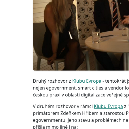
Druhý rozhovor z
Klubu Evropa
- tentokrát
nejen egovernment, smart cities a vendor lock
českou praxi v oblasti digitalizace veřejné sp
V druhém rozhovor v rámci
Klubu Evropa
z 
primátorem Zdeňkem Hřibem a starostou P
egovernmentu, jeho stavu a problémech na 
přišla mimo jiné i na: