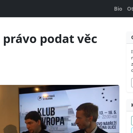
Bio
Ot
 právo podat věc