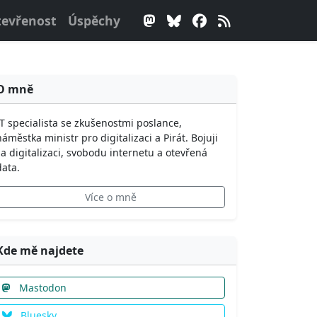
evřenost
Úspěchy
O mně
IT specialista se zkušenostmi poslance,
náměstka ministr pro digitalizaci a Pirát. Bojuji
za digitalizaci, svobodu internetu a otevřená
data.
Více o mně
Kde mě najdete
Mastodon
Bluesky