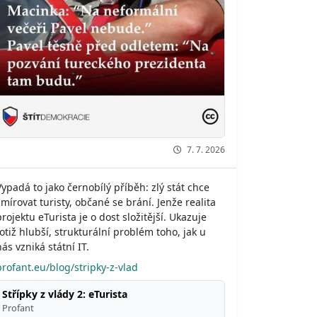
7. 7. 2026
Vypadá to jako černobílý příběh: zlý stát chce
šmírovat turisty, občané se brání. Jenže realita
projektu eTurista je o dost složitější. Ukazuje
totiž hlubší, strukturální problém toho, jak u
nás vzniká státní IT.
profant.eu/blog/stripky-z-vlad
Střípky z vlády 2: eTurista
Profant