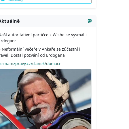
Aktuálně
Naší autoritativní partičce z Wishe se vysmál i
Erdogan:
> Neformální večeře v Ankaře se zúčastní i
Pavel. Dostal pozvání od Erdogana
seznamzpravy.cz/clanek/domaci-