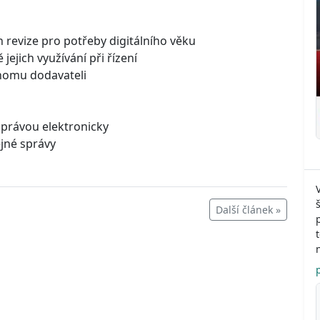
h revize pro potřeby digitálního věku
 jejich využívání při řízení
dnomu dodavateli
právou elektronicky
ejné správy
Další článek »