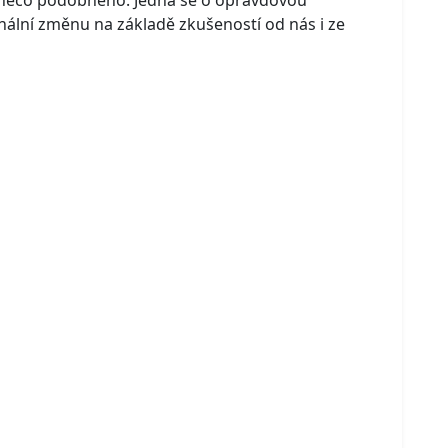
i něco podobného. Jedná se o opravdovou
onální změnu na základě zkušeností od nás i ze
.