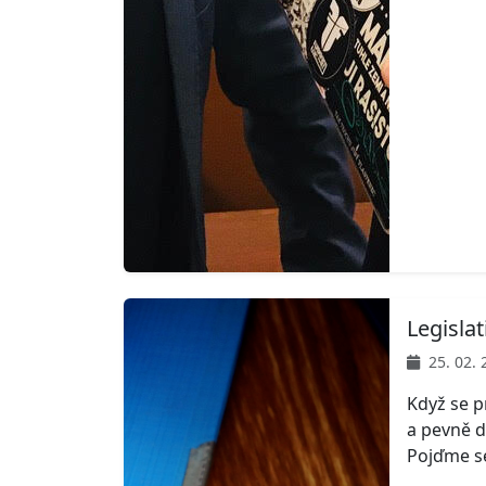
Legisla
25. 02. 
Když se pr
a pevně d
Pojďme se