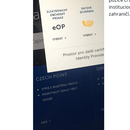
pozice č
instituci
zahraničí