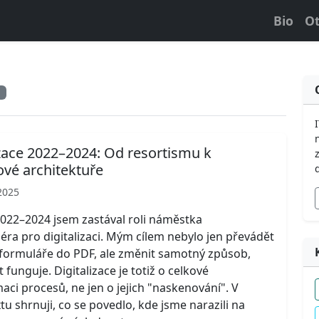
Bio
Ot
ů
izace 2022–2024: Od resortismu k
vé architektuře
2025
2022–2024 jsem zastával roli náměstka
éra pro digitalizaci. Mým cílem nebylo jen převádět
formuláře do PDF, ale změnit samotný způsob,
 funguje. Digitalizace je totiž o celkové
aci procesů, ne jen o jejich "naskenování". V
tu shrnuji, co se povedlo, kde jsme narazili na