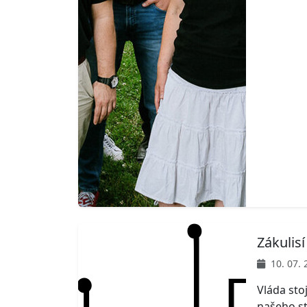
Zákulis
10. 07. 
Vláda sto
našeho st