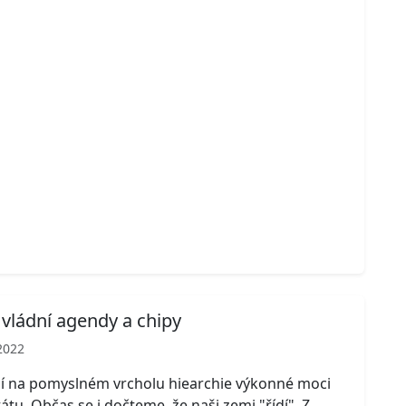
í vládní agendy a chipy
2022
jí na pomyslném vrcholu hiearchie výkonné moci
átu. Občas se i dočteme, že naši zemi "řídí". Z