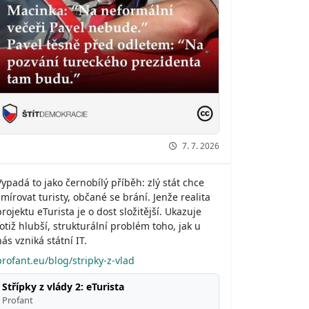
7. 7. 2026
Vypadá to jako černobílý příběh: zlý stát chce
šmírovat turisty, občané se brání. Jenže realita
projektu eTurista je o dost složitější. Ukazuje
totiž hlubší, strukturální problém toho, jak u
nás vzniká státní IT.
profant.eu/blog/stripky-z-vlad
Střípky z vlády 2: eTurista
Profant