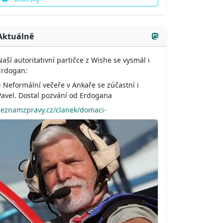
Aktuálně
Naší autoritativní partičce z Wishe se vysmál i
Erdogan:
> Neformální večeře v Ankaře se zúčastní i
Pavel. Dostal pozvání od Erdogana
seznamzpravy.cz/clanek/domaci-