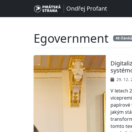
Ondřej Profant
Egovernment
48 článk
Digital
systémo
29. 12. 
V letech 
vicepremi
papírové 
jakým stát
transform
tomto tex