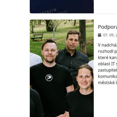
Podpora
07. 09. 
V nadcház
rozhodl p
které kan
oblast IT
zastupite
komunikac
městské č