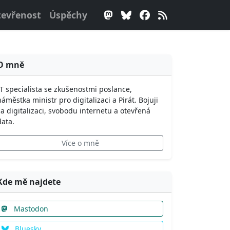
evřenost
Úspěchy
O mně
IT specialista se zkušenostmi poslance,
náměstka ministr pro digitalizaci a Pirát. Bojuji
za digitalizaci, svobodu internetu a otevřená
data.
Více o mně
Kde mě najdete
Mastodon
Bluesky