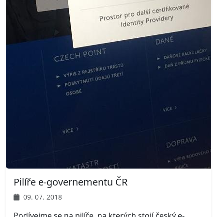
Pilíře e-governementu ČR
09. 07. 2018
Podívejme se na pilíře, na kterých stojí český e-