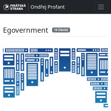
Ondřej Profant
Egovernment
16 článků