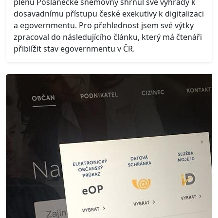
plénu Poslanecké sněmovny shrnul své výhrady k
dosavadnímu přístupu české exekutivy k digitalizaci
a egovernmentu. Pro přehlednost jsem své výtky
zpracoval do následujícího článku, který má čtenáři
přiblížit stav egovernmentu v ČR.