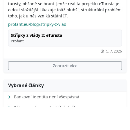
turisty, občané se brání. Jenže realita projektu eTurista je
o dost složitější. Ukazuje totiž hlubší, strukturální problém
toho, jak u nás vzniká státní IT.
profant.eu/blog/stripky-z-vlad
Střípky z vlády 2: eTurista
Profant
5. 7. 2026
Zobrazit více
Vybrané články
Bankovní identita není všespásná
Zákon o právu na digitální služby