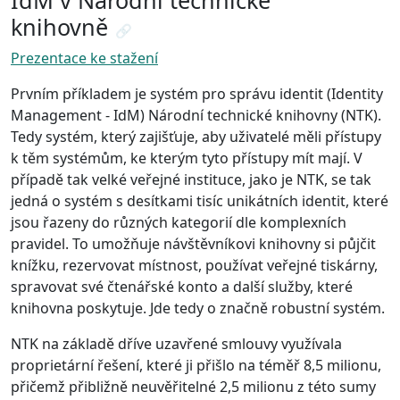
IdM v Národní technické
knihovně
🔗
Prezentace ke stažení
Prvním příkladem je systém pro správu identit (Identity
Management - IdM) Národní technické knihovny (NTK).
Tedy systém, který zajišťuje, aby uživatelé měli přístupy
k těm systémům, ke kterým tyto přístupy mít mají. V
případě tak velké veřejné instituce, jako je NTK, se tak
jedná o systém s desítkami tisíc unikátních identit, které
jsou řazeny do různých kategorií dle komplexních
pravidel. To umožňuje návštěvníkovi knihovny si půjčit
knížku, rezervovat místnost, používat veřejné tiskárny,
spravovat své čtenářské konto a další služby, které
knihovna poskytuje. Jde tedy o značně robustní systém.
NTK na základě dříve uzavřené smlouvy využívala
proprietární řešení, které ji přišlo na téměř 8,5 milionu,
přičemž přibližně neuvěřitelné 2,5 milionu z této sumy