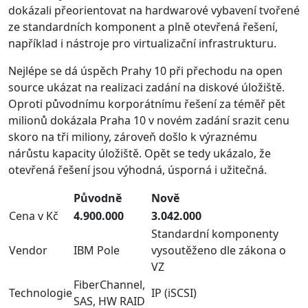
dokázali přeorientovat na hardwarové vybavení tvořené
ze standardních komponent a plně otevřená řešení,
například i nástroje pro virtualizační infrastrukturu.
Nejlépe se dá úspěch Prahy 10 při přechodu na open
source ukázat na realizaci zadání na diskové úložiště.
Oproti původnímu korporátnímu řešení za téměř pět
milionů dokázala Praha 10 v novém zadání srazit cenu
skoro na tři miliony, zároveň došlo k výraznému
nárůstu kapacity úložiště. Opět se tedy ukázalo, že
otevřená řešení jsou výhodná, úsporná i užitečná.
Původně
Nově
Cena v Kč
4.900.000
3.042.000
Standardní komponenty
Vendor
IBM Pole
vysoutěženo dle zákona o
VZ
FiberChannel,
Technologie
IP (iSCSI)
SAS, HW RAID