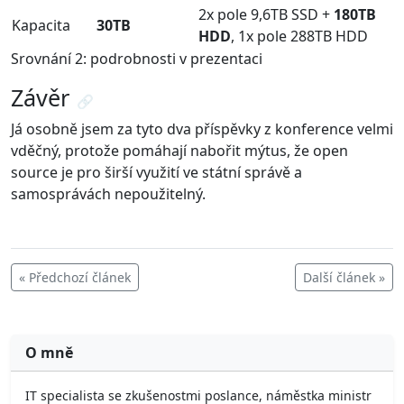
2x pole 9,6TB SSD +
180TB
Kapacita
30TB
HDD
, 1x pole 288TB HDD
Srovnání 2: podrobnosti v prezentaci
Závěr
🔗
Já osobně jsem za tyto dva příspěvky z konference velmi
vděčný, protože pomáhají nabořit mýtus, že open
source je pro širší využití ve státní správě a
samosprávách nepoužitelný.
« Předchozí článek
Další článek »
O mně
IT specialista se zkušenostmi poslance, náměstka ministr