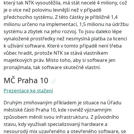
který tak NTK vysoutěžila, má stát necelé 4 miliony, což
je o více než polovinu levnější než v případě
předchozího systému. Z této částky je přibližně 1,4
milionu určeno na implementaci, 1,5 milionu na údržbu
systému a zbytek na jeho rozvoj. To jsou daleko lépe
vynaložené prostředky než nesmyslná platba za licenci
k užívání software. Které v tomto případě není třeba
vůbec hradit, protože NTK se stává vlastníkem
majetkových práv. Místo toho, aby si software jen
pronajímala, tak software skutečně vlastní.
MČ Praha 10
🔗
Prezentace ke stažení
Druhým zmiňovaným příkladem je situace na Úřadu
městské části Praha 10, kde rovněž významným
způsobem měnili svou infrastrukturu. Z původního
stavu, kdy využívali specializovaný hardware a
nesourodý mix uzavřeného a otevřeného software, se