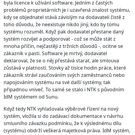
byla licence k užívání software. Jedním z častých
problémů proprietárních je i uzavřená znalost systému,
kdy se objednatel stává závislým na dodavateli čistě z
toho důvodu, že neexistuje nikdo jiný, kdo by tomu
systému rozuměl. Když pak dodavatel přestane daný
systém rozvíjet a podporovat - což se může stát z
mnoha příčin, nejčastěji z tržních důvodů -, ocitne se
zákazník v pasti. Software je mrtvý, dodavatel
deklaroval, že se o něj přestává starat, ale smlouva
zůstává v platnosti. Stovky až tisíce hodin práce, které
zákazník stráví zaučováním svých zaměstnanců nebo
napojováním systému na své další systémy, tak
připadnou vniveč. To samé se stalo i NTK s původním
IdM systémem od Sunu.
Když tedy NTK vyhlašovala výběrové řízení na nový
systém, vložila si do zadávací dokumentace v návrhu
smluvního závazku podmínku, že k výslednému dílu
(systému) obdrží veškerá majetková práva. IdM systém,