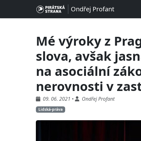
Ondřej Profant
Mé výroky z Pra
slova, avšak jas
na asociální zák
nerovnosti v zas
09. 06. 2021 •
Ondřej Profant
Lidská-práva