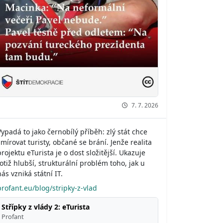
7. 7. 2026
Vypadá to jako černobílý příběh: zlý stát chce
šmírovat turisty, občané se brání. Jenže realita
projektu eTurista je o dost složitější. Ukazuje
totiž hlubší, strukturální problém toho, jak u
nás vzniká státní IT.
profant.eu/blog/stripky-z-vlad
Střípky z vlády 2: eTurista
Profant