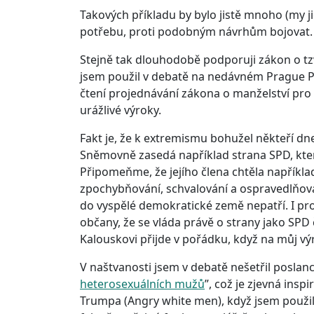
Takových příkladu by bylo jistě mnoho (my j
potřebu, proti podobným návrhům bojovat.
Stejně tak dlouhodobě podporuji zákon o tz
jsem použil v debatě na nedávném Prague Pr
čtení projednávání zákona o manželství pr
urážlivé výroky.
Fakt je, že k extremismu bohužel někteří dne
Sněmovně zasedá například strana SPD, kte
Připomeňme, že jejího člena chtěla například
zpochybňování, schvalování a ospravedlňová
do vyspělé demokratické země nepatří. I pr
občany, že se vláda právě o strany jako SPD 
Kalouskovi přijde v pořádku, když na můj výr
V naštvanosti jsem v debatě nešetřil poslance
heterosexuálních mužů
”, což je zjevná ins
Trumpa (Angry white men), když jsem použil s