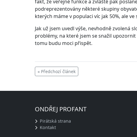
fakt, že veřejné funkce a zvláště pak posla
podreprezentovány některé skupiny obyvatelst
kterých máme v populaci víc jak 50%, ale 
Jak už jsem uvedl výše, nevhodně zvolená sl
problémy, na které jsem se snažil upozornit a
tomu budu moci přispět.
« Předchozí článek
ONDŘEJ PROFANT
Pirátská strana
Kontakt