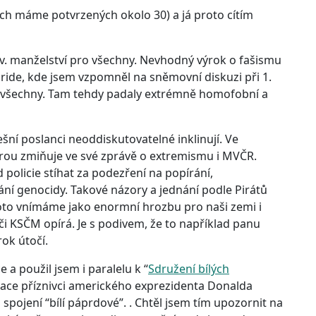
ich máme potvrzených okolo 30) a já proto cítím
v. manželství pro všechny. Nevhodný výrok o fašismu
ide, kde jsem vzpomněl na sněmovní diskuzi při 1.
o všechny. Tam tehdy padaly extrémně homofobní a
šní poslanci neoddiskutovatelné inklinují. Ve
rou zmiňuje ve své zprávě o extremismu i MVČR.
 policie stíhat za podezření na popírání,
ní genocidy. Takové názory a jednání podle Pirátů
oto vnímáme jako enormní hrozbu pro naši zemi i
či KSČM opírá. Je s podivem, že to například panu
ok útočí.
 a použil jsem i paralelu k “
Sdružení bílých
pirace příznivci amerického exprezidenta Donalda
pojení “bílí páprdové”. . Chtěl jsem tím upozornit na