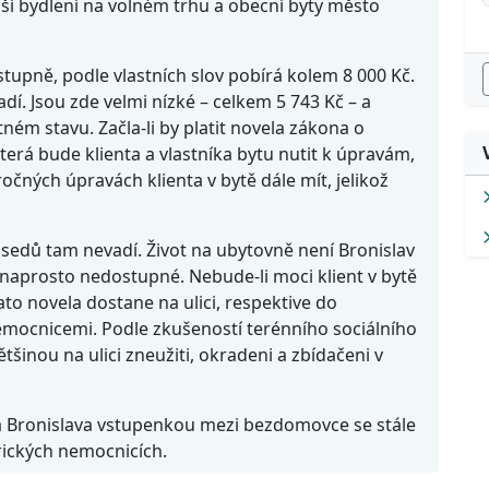
jší bydlení na volném trhu a obecní byty město
stupně, podle vlastních slov pobírá kolem 8 000 Kč.
dí. Jsou zde velmi nízké – celkem 5 743 Kč – a
tném stavu. Začla-li by platit novela zákona o
terá bude klienta a vlastníka bytu nutit k úpravám,
čných úpravách klienta v bytě dále mít, jelikož
usedů tam nevadí. Život na ubytovně není Bronislav
naprosto nedostupné. Nebude-li moci klient v bytě
ato novela dostane na ulici, respektive do
nemocnicemi. Podle zkušeností terénního sociálního
šinou na ulici zneužiti, okradeni a zbídačeni v
ana Bronislava vstupenkou mezi bezdomovce se stále
rických nemocnicích.