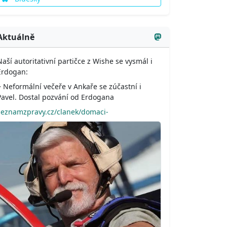
Aktuálně
Naší autoritativní partičce z Wishe se vysmál i
Erdogan:
> Neformální večeře v Ankaře se zúčastní i
Pavel. Dostal pozvání od Erdogana
seznamzpravy.cz/clanek/domaci-