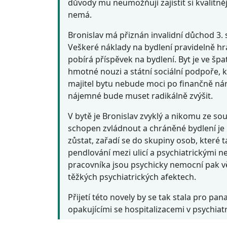
důvody mu neumožňují zajistit si kvalitně
nemá.
Bronislav má přiznán invalidní důchod 3. 
Veškeré náklady na bydlení pravidelně hra
pobírá příspěvek na bydlení. Byt je ve špa
hmotné nouzi a státní sociální podpoře, k
majitel bytu nebude moci po finančně náro
nájemné bude muset radikálně zvýšit.
V bytě je Bronislav zvyklý a nikomu ze so
schopen zvládnout a chráněné bydlení je 
zůstat, zařadí se do skupiny osob, které t
pendlování mezi ulicí a psychiatrickými 
pracovníka jsou psychicky nemocní pak vět
těžkých psychiatrických afektech.
Přijetí této novely by se tak stala pro p
opakujícími se hospitalizacemi v psychiat