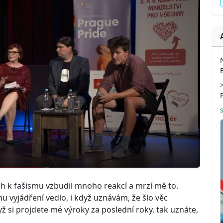
ích k fašismu vzbudil mnoho reakcí a mrzí mě to.
u vyjádření vedlo, i když uznávám, že šlo věc
ž si projdete mé výroky za poslední roky, tak uznáte,