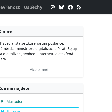
evřenost
Úspěchy
O mně
IT specialista se zkušenostmi poslance,
náměstka ministr pro digitalizaci a Pirát. Bojuji
za digitalizaci, svobodu internetu a otevřená
data.
Více o mně
Kde mě najdete
Mastodon
Bluesky