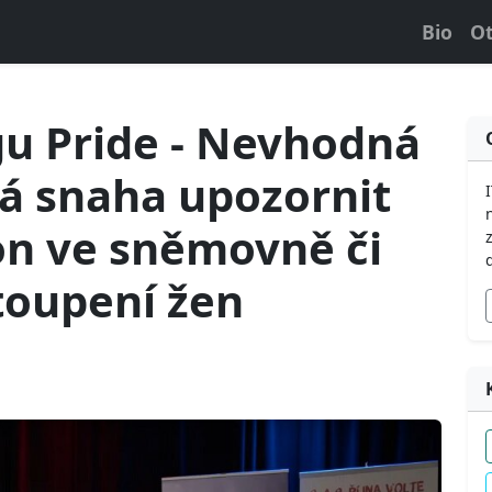
Bio
Ot
gu Pride - Nevhodná
ná snaha upozornit
on ve sněmovně či
toupení žen