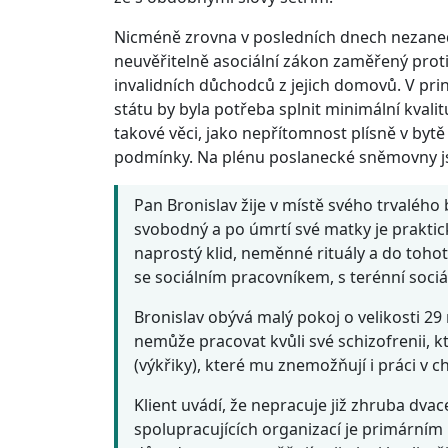
Nicméně zrovna v posledních dnech nezane
neuvěřitelně asociální zákon zaměřený proti
invalidních důchodců z jejich domovů. V prin
státu by byla potřeba splnit minimální kvalit
takové věci, jako nepřítomnost plísně v bytě 
podmínky. Na plénu poslanecké sněmovny js
Pan Bronislav žije v místě svého trvalého by
svobodný a po úmrtí své matky je prakti
naprostý klid, neměnné rituály a do toho
se sociálním pracovníkem, s terénní sociál
Bronislav obývá malý pokoj o velikosti 29
nemůže pracovat kvůli své schizofrenii, 
(výkřiky), které mu znemožňují i práci v 
Klient uvádí, že nepracuje již zhruba dva
spolupracujících organizací je primárním