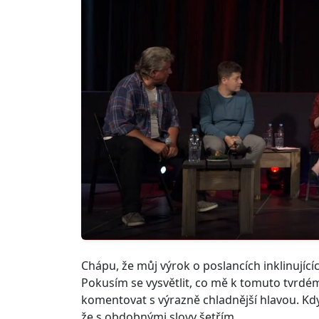
Chápu, že můj výrok o poslancích inklinujíc
Pokusím se vysvětlit, co mě k tomuto tvrdém
komentovat s výrazně chladnější hlavou. Kdy
že s obdobnými slovy šetřím.