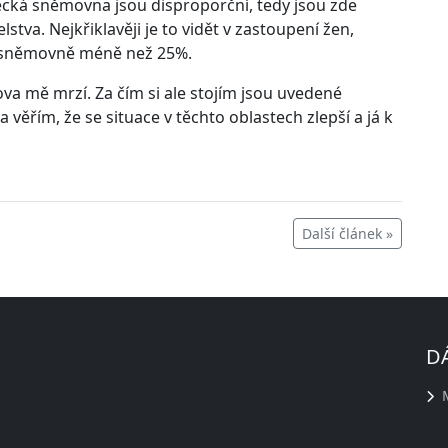
necká sněmovna jsou disproporční, tedy jsou zde
va. Nejkřiklavěji je to vidět v zastoupení žen,
ve sněmovně méně než 25%.
ova mě mrzí. Za čím si ale stojím jsou uvedené
 věřím, že se situace v těchto oblastech zlepší a já k
Další článek »
D