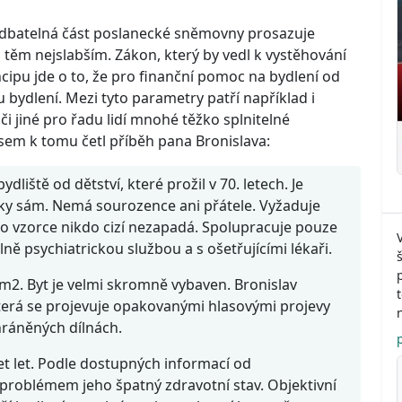
dbatelná část poslanecké sněmovny prosazuje
 těm nejslabším. Zákon, který by vedl k vystěhování
cipu jde o to, že pro finanční pomoc na bydlení od
u bydlení. Mezi tyto parametry patří například i
či jiné pro řadu lidí mnohé těžko splnitelné
em k tomu četl příběh pana Bronislava:
dliště od dětství, které prožil v 70. letech. Je
cky sám. Nemá sourozence ani přátele. Vyžaduje
to vzorce nikdo cizí nezapadá. Spolupracuje pouze
ně psychiatrickou službou a s ošetřujícími lékaři.
 m2. Byt je velmi skromně vybaven. Bronislav
která se projevuje opakovanými hlasovými projevy
chráněných dílnách.
cet let. Podle dostupných informací od
 problémem jeho špatný zdravotní stav. Objektivní