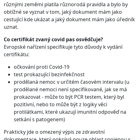
různými zeměmi platila různorodá pravidla a bylo by
obtížné se vyznat v tom, jaký dokument mám jako
cestující kde ukázat a jaký dokument mám jako úředník
uznat.
Co certifikát zvaný covid pas osvědčuje?
Evropské nařízení specifikuje tyto důvody k vydání
certifikátu:
očkování proti Covid-19
test prokazující bezinfekčnost
prodělaná nemoc v určitém časovém intervalu (u
prodělané nemoci není specifikované, jak se má
prokazovat - může to být PCR testem, který byl
pozitivní, nebo to může být z logiky věci
protilátkami, které ukazují imunitní odpověď na
setkání s patogenem)
Prakticky jde o omezený výpis ze zdravotní
dokumentace, který pokrývá pouze oblast spojenou s