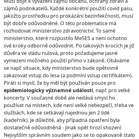
Musí dojít k vyvážení zájmů občanů, ochrany zdraví a
zájmů podnikatelů. Každé konkrétní použití covid pasu,
jakožto prostředku pro prokázání bezinfekčnosti, musí
být dobře odůvodněné. O této problematice má
rozhodovat ministerstvo zdravotnictví. To samé
ministerstvo, které rozpustilo MeSES a není ochotno
své kroky odborně odůvodnit. Po takových krocích je již
důvěra ve vládu nulová, proto požadujeme jasné
vymezení možného použití přímo v zákoně. Obáváme
se např. situace, kdy ministerstvo bude opětovně
zakazovat vstup do lesa (a podmíní vstup certifikátem).
Piráti si myslí, že by měl být používán pouze pro
epidemiologicky významné události
, např. pro velké
koncerty. V současné době ale nedává smysl ho
používat na místech, kde není velké nebezpečí, třeba ve
službách, kde se setkávají najednou jen 2 lidé
(kadeřník). Je důležité, aby případná opatření byla
dostatečně odůvodněná - jinak opět hrozí shození
Nejvyšším správním soudem jako se to opakovaně stalo