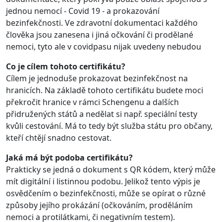
jednou nemocí - Covid 19 - a prokazování
bezinfekčnosti. Ve zdravotní dokumentaci každého
člověka jsou zanesena i jiná očkování či prodělané
nemoci, tyto ale v covidpasu nijak uvedeny nebudou
Co je cílem tohoto certifikátu?
Cílem je jednoduše prokazovat bezinfekčnost na
hranicích. Na základě tohoto certifikátu budete moci
překročit hranice v rámci Schengenu a dalších
přidružených států a nedělat si např. speciální testy
kvůli cestování. Má to tedy být služba státu pro občany,
kteří chtějí snadno cestovat.
Jaká má být podoba certifikátu?
Prakticky se jedná o dokument s QR kódem, který může
mít digitální i listinnou podobu. Jelikož tento výpis je
osvědčením o bezinfekčnosti, může se opírat o různé
způsoby jejího prokázání (očkováním, proděláním
nemoci a protilátkami, či negativním testem).