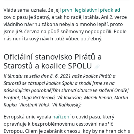
Vláda sama uznala, že její
první legislativní předklad
covid pasu je špatný, a tak ho raději stáhla. Ani 2. verze
vládního návrhu zákona nebyla o mnoho lepší, proto
jsme ji 9. června na půdě sněmovny nepodpořili. Podle
nás není takový návrh totiž vůbec potřebný.
Oficiální stanovisko Pirátů a
Starostů a koalice SPOLU
🔗
K tématu se sešla dne 8. 6. 2021 naše koalice Pirátů a
Starostů se zástupci koalice Spolu a shodli jsme se na
následujícím podrobnějším shrnutí situace ve složení Ondřej
Profant, Olga Richterová, Vít Rakušan, Marek Benda, Martin
Kupka, Vlastimil Válek, Vít Kaňkovský:
Evropská unie vydala
nařízení
o covid pasu, který
opravňuje k bezproblémovému cestování napříč
Evropou. Cílem je zabránit chaosu, kdy by na hranicích s