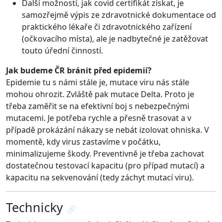
Další možností, jak covid certifikát získat, je
samozřejmě výpis ze zdravotnické dokumentace od
praktického lékaře či zdravotnického zařízení
(očkovacího místa), ale je nadbytečné je zatěžovat
touto úřední činností.
Jak budeme ČR bránit před epidemií?
Epidemie tu s námi stále je, mutace viru nás stále
mohou ohrozit. Zvláště pak mutace Delta. Proto je
třeba zaměřit se na efektivní boj s nebezpečnými
mutacemi. Je potřeba rychle a přesně trasovat a v
případě prokázání nákazy se nebát izolovat ohniska. V
momentě, kdy virus zastavíme v počátku,
minimalizujeme škody. Preventivně je třeba zachovat
dostatečnou testovací kapacitu (pro případ mutací) a
kapacitu na sekvenování (tedy záchyt mutací viru).
Technicky
🔗