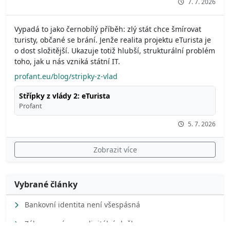
7. 7. 2026
Vypadá to jako černobílý příběh: zlý stát chce šmírovat
turisty, občané se brání. Jenže realita projektu eTurista je
o dost složitější. Ukazuje totiž hlubší, strukturální problém
toho, jak u nás vzniká státní IT.
profant.eu/blog/stripky-z-vlad
Střípky z vlády 2: eTurista
Profant
5. 7. 2026
Zobrazit více
Vybrané články
Bankovní identita není všespásná
Zákon o právu na digitální služby