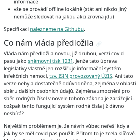
informace
vše se provádí offline lokálně (stát ani nikdo jiný
nemůže sledovat na jakou akci zrovna jdu)
Specifikaci
nalezneme na Githubu
.
Co nám vláda předložila
🔗
Vláda nám předložila novou, již druhou, verzi covid
pasu jako
sněmovní tisk 1231
. Jenže tato úprava
legislativy vlastně jen rozšiřuje informační systém
infekčních nemocí,
tzv. ISIN provozovaný ÚZIS
. Ani tato
verze nebyla dostatečně odůvodněna, zejména v oblasti
sběru dalších osobních údajů. Zejména zmocnění pro
sběr rodných čísel v novele tohoto zákona je zarážející -
cožpak tento fungující systém rodná čísla již dávno
nesbírá?
Největším problémem je, že návrh vůbec neřeší kdy a
jak by se měl covid pas použít. Přitom to je zcela klíčové.