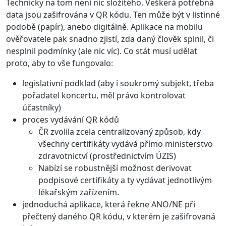
Technicky na tom není nic složitého. Veškerá potřebná
data jsou zašifrována v QR kódu. Ten může být v listinné
podobě (papír), anebo digitálně. Aplikace na mobilu
ověřovatele pak snadno zjistí, zda daný člověk splnil, či
nesplnil podmínky (ale nic víc). Co stát musí udělat
proto, aby to vše fungovalo:
legislativní podklad (aby i soukromý subjekt, třeba
pořadatel koncertu, měl právo kontrolovat
účastníky)
proces vydávání QR kódů
ČR zvolila zcela centralizovaný způsob, kdy
všechny certifikáty vydává přímo ministerstvo
zdravotnictví (prostřednictvím ÚZIS)
Nabízí se robustnější možnost derivovat
podpisové certifikáty a ty vydávat jednotlivým
lékařským zařízením.
jednoduchá aplikace, která řekne ANO/NE při
přečtený daného QR kódu, v kterém je zašifrovaná