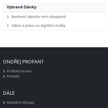
Vybrané články
Bankovní identita není všespásná
Zákon o právu na digitální služby
ONDŘEJ PROFANT
Pirátská strana
Kontakt
DÁLE
Mediální výstupy