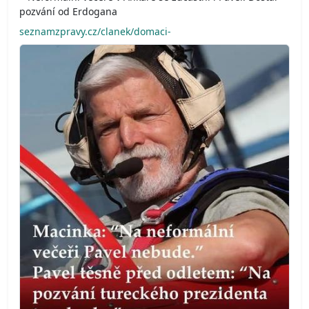
pozvání od Erdogana
seznamzpravy.cz/clanek/domaci-