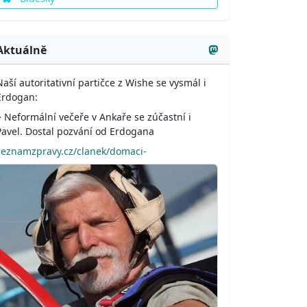
Aktuálně
Naší autoritativní partičce z Wishe se vysmál i
Erdogan:
> Neformální večeře v Ankaře se zúčastní i
Pavel. Dostal pozvání od Erdogana
seznamzpravy.cz/clanek/domaci-