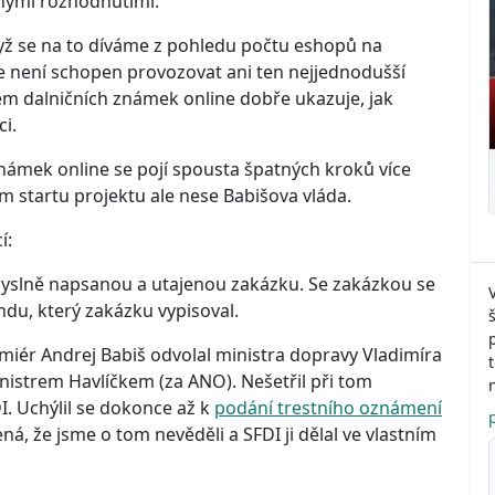
nými rozhodnutími.
yž se na to díváme z pohledu počtu eshopů na
e není schopen provozovat ani ten nejjednodušší
m dalničních známek online dobře ukazuje, jak
ci.
ámek online se pojí spousta špatných kroků více
ém startu projektu ale nese Babišova vláda.
í:
myslně napsanou a utajenou zakázku. Se zakázkou se
du, který zakázku vypisoval.
ér Andrej Babiš odvolal ministra dopravy Vladimíra
nistrem Havlíčkem (za ANO). Nešetřil při tom
I. Uchýlil se dokonce až k
podání trestního oznámení
á, že jsme o tom nevěděli a SFDI ji dělal ve vlastním