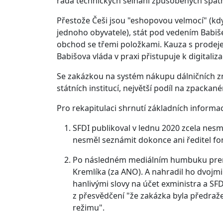
řada technických selhání způsobených špat
Přestože Češi jsou "eshopovou velmocí" (kd
jednoho obyvatele), stát pod vedením Babiš
obchod se třemi položkami. Kauza s prodeje
Babišova vláda v praxi přistupuje k digitaliza
Se zakázkou na systém nákupu dálničních zn
státních institucí, největší podíl na zpackan
Pro rekapitulaci shrnutí základních informac
SFDI publikoval v lednu 2020 zcela nes
nesměl seznámit dokonce ani ředitel fon
Po následném mediálním humbuku premi
Kremlíka (za ANO). A nahradil ho dvojmi
hanlivými slovy na účet exministra a SFD
z přesvědčení "že zakázka byla předražen
režimu".