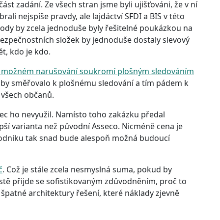
ást zadání. Ze všech stran jsme byli ujišťováni, že v ní
ali nejspíše pravdy, ale lajdáctví SFDI a BIS v této
vody by zcela jednoduše byly řešitelné poukázkou na
bezpečnostních složek by jednoduše dostaly slevový
t, kdo je kdo.
 o možném narušování soukromí plošným sledováním
To by směřovalo k plošnému sledování a tím pádem k
 všech občanů.
bec ho nevyužil. Namísto toho zakázku předal
epší varianta než původní Asseco. Nicméně cena je
podniku tak snad bude alespoň možná budoucí
č
. Což je stále zcela nesmyslná suma, pokud by
istě přijde se sofistikovaným zdůvodněním, proč to
 špatné architektury řešení, které náklady zjevně