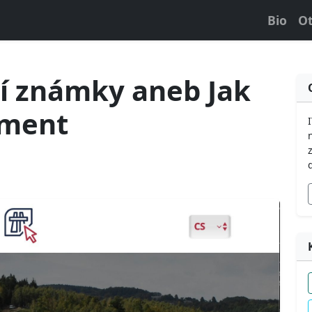
Bio
Ot
ní známky aneb Jak
nment