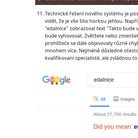
Technické řešení nového systému je po
vidět, že je vše šito horkou jehlou. Nap
"edalnice" zobrazoval text "Takto bude v
bude vyhovovat. Zvětšete nebo zmenšete
prohlížeče se dále objevovaly různé chy
mnohem více. Nejméně důsledné otestov
kvalifikovaní specialisté, ale zvládnou t