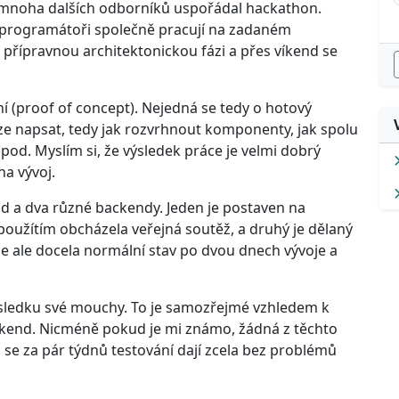
mnoha dalších odborníků uspořádal hackathon.
 programátoři společně pracují na zadaném
řípravnou architektonickou fázi a přes víkend se
 (proof of concept). Nejedná se tedy o hotový
lze napsat, tedy jak rozvrhnout komponenty, jak spolu
pod. Myslím si, že výsledek práce je velmi dobrý
na vývoj.
d a dva různé backendy. Jeden je postaven na
použítím obcházela veřejná soutěž, a druhý je dělaný
 je ale docela normální stav po dvou dnech vývoje a
ýsledku své mouchy. To je samozřejmé vzhledem k
víkend. Nicméně pokud je mi známo, žádná z těchto
co se za pár týdnů testování dají zcela bez problémů