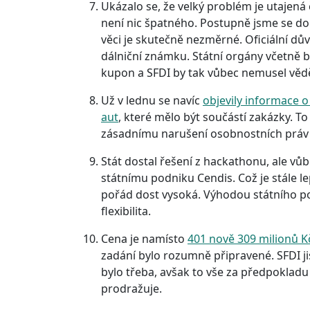
Ukázalo se, že velký problém je utajená č
není nic špatného. Postupně jsme se dobr
věci je skutečně nezměrné. Oficiální dů
dálniční známku. Státní orgány včetně 
kupon a SFDI by tak vůbec nemusel vědě
Už v lednu se navíc
objevily informace
aut
, které mělo být součástí zakázky. 
zásadnímu narušení osobnostních práv
Stát dostal řešení z hackathonu, ale vů
státnímu podniku Cendis. Což je stále l
pořád dost vysoká. Výhodou státního 
flexibilita.
Cena je namísto
401 nově 309 milionů K
zadání bylo rozumně připravené. SFDI j
bylo třeba, avšak to vše za předpokladu
prodražuje.