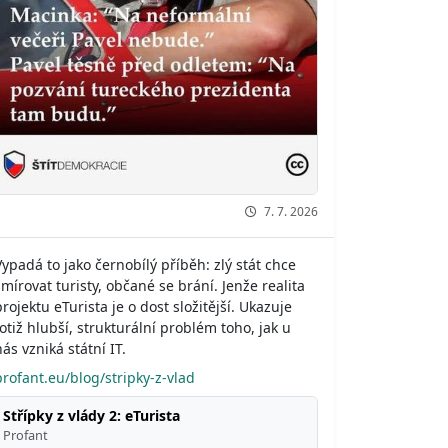
7. 7. 2026
Vypadá to jako černobílý příběh: zlý stát chce
šmírovat turisty, občané se brání. Jenže realita
projektu eTurista je o dost složitější. Ukazuje
totiž hlubší, strukturální problém toho, jak u
nás vzniká státní IT.
profant.eu/blog/stripky-z-vlad
Střípky z vlády 2: eTurista
Profant