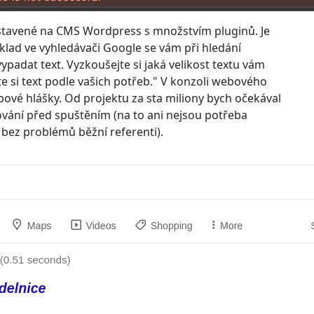
stavené na CMS Wordpress s množstvím pluginů. Je
říklad ve vyhledávači Google se vám při hledání
ypadat text. Vyzkoušejte si jaká velikost textu vám
 si text podle vašich potřeb." V konzoli webového
bové hlášky. Od projektu za sta miliony bych očekával
ání před spuštěním (na to ani nejsou potřeba
o bez problémů běžní referenti).