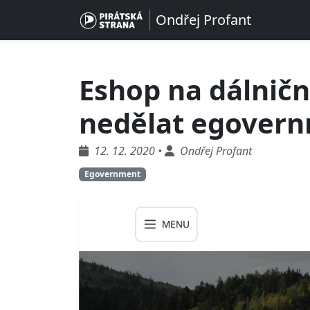
Ondřej Profant
Eshop na dálnič
nedělat egover
12. 12. 2020 •
Ondřej Profant
Egovernment