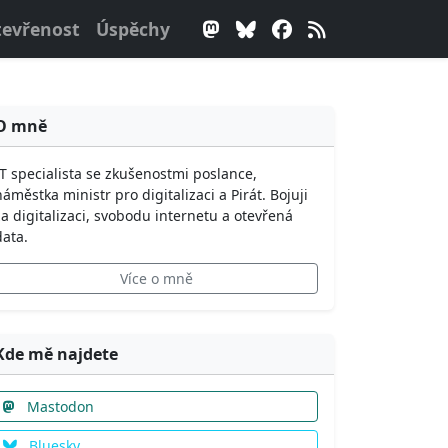
evřenost
Úspěchy
O mně
IT specialista se zkušenostmi poslance,
náměstka ministr pro digitalizaci a Pirát. Bojuji
za digitalizaci, svobodu internetu a otevřená
data.
Více o mně
Kde mě najdete
Mastodon
Bluesky