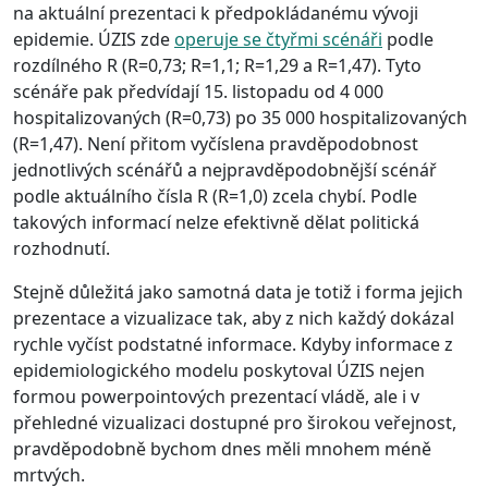
na aktuální prezentaci k předpokládanému vývoji
epidemie. ÚZIS zde
operuje se čtyřmi scénáři
podle
rozdílného R (R=0,73; R=1,1; R=1,29 a R=1,47). Tyto
scénáře pak předvídají 15. listopadu od 4 000
hospitalizovaných (R=0,73) po 35 000 hospitalizovaných
(R=1,47). Není přitom vyčíslena pravděpodobnost
jednotlivých scénářů a nejpravděpodobnější scénář
podle aktuálního čísla R (R=1,0) zcela chybí. Podle
takových informací nelze efektivně dělat politická
rozhodnutí.
Stejně důležitá jako samotná data je totiž i forma jejich
prezentace a vizualizace tak, aby z nich každý dokázal
rychle vyčíst podstatné informace. Kdyby informace z
epidemiologického modelu poskytoval ÚZIS nejen
formou powerpointových prezentací vládě, ale i v
přehledné vizualizaci dostupné pro širokou veřejnost,
pravděpodobně bychom dnes měli mnohem méně
mrtvých.