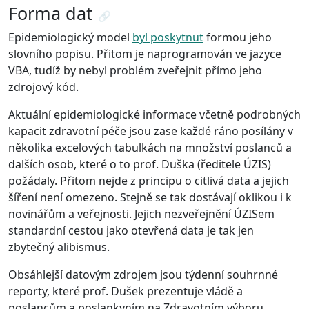
Forma dat
🔗
Epidemiologický model
byl poskytnut
formou jeho
slovního popisu. Přitom je naprogramován ve jazyce
VBA, tudíž by nebyl problém zveřejnit přímo jeho
zdrojový kód.
Aktuální epidemiologické informace včetně podrobných
kapacit zdravotní péče jsou zase každé ráno posílány v
několika excelových tabulkách na množství poslanců a
dalších osob, které o to prof. Duška (ředitele ÚZIS)
požádaly. Přitom nejde z principu o citlivá data a jejich
šíření není omezeno. Stejně se tak dostávají oklikou i k
novinářům a veřejnosti. Jejich nezveřejnění ÚZISem
standardní cestou jako otevřená data je tak jen
zbytečný alibismus.
Obsáhlejší datovým zdrojem jsou týdenní souhrnné
reporty, které prof. Dušek prezentuje vládě a
poslancům a poslankyním na Zdravotním výboru