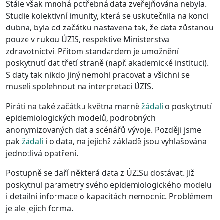
Stále však mnohá potřebná data zveřejňována nebyla.
Studie kolektivní imunity, která se uskutečnila na konci
dubna, byla od začátku nastavena tak, že data zůstanou
pouze v rukou ÚZIS, respektive Ministerstva
zdravotnictví. Přitom standardem je umožnění
poskytnutí dat třetí straně (např. akademické instituci).
S daty tak nikdo jiný nemohl pracovat a všichni se
museli spolehnout na interpretaci ÚZIS.
Piráti na také začátku května marně
žádali
o poskytnutí
epidemiologických modelů, podrobných
anonymizovaných dat a scénářů vývoje. Později jsme
pak
žádali
i o data, na jejichž základě jsou vyhlašována
jednotlivá opatření.
Postupně se daří některá data z ÚZISu dostávat. Již
poskytnul parametry svého epidemiologického modelu
i detailní informace o kapacitách nemocnic. Problémem
je ale jejich forma.