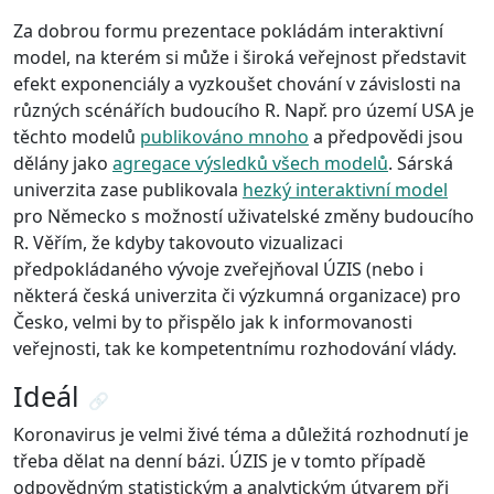
Za dobrou formu prezentace pokládám interaktivní
model, na kterém si může i široká veřejnost představit
efekt exponenciály a vyzkoušet chování v závislosti na
různých scénářích budoucího R. Např. pro území USA je
těchto modelů
publikováno mnoho
a předpovědi jsou
dělány jako
agregace výsledků všech modelů
. Sárská
univerzita zase publikovala
hezký interaktivní model
pro Německo s možností uživatelské změny budoucího
R. Věřím, že kdyby takovouto vizualizaci
předpokládaného vývoje zveřejňoval ÚZIS (nebo i
některá česká univerzita či výzkumná organizace) pro
Česko, velmi by to přispělo jak k informovanosti
veřejnosti, tak ke kompetentnímu rozhodování vlády.
Ideál
🔗
Koronavirus je velmi živé téma a důležitá rozhodnutí je
třeba dělat na denní bázi. ÚZIS je v tomto případě
odpovědným statistickým a analytickým útvarem při