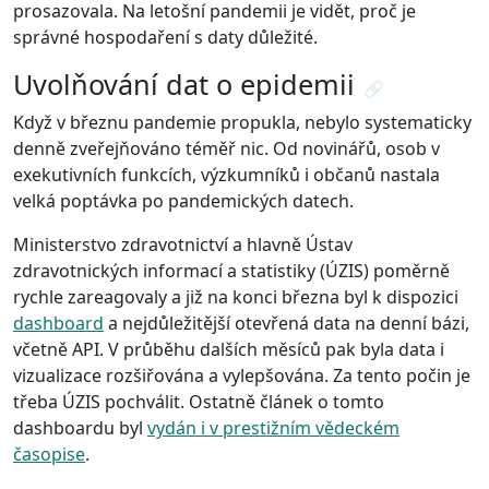
prosazovala. Na letošní pandemii je vidět, proč je
správné hospodaření s daty důležité.
Uvolňování dat o epidemii
🔗
Když v březnu pandemie propukla, nebylo systematicky
denně zveřejňováno téměř nic. Od novinářů, osob v
exekutivních funkcích, výzkumníků i občanů nastala
velká poptávka po pandemických datech.
Ministerstvo zdravotnictví a hlavně Ústav
zdravotnických informací a statistiky (ÚZIS) poměrně
rychle zareagovaly a již na konci března byl k dispozici
dashboard
a nejdůležitější otevřená data na denní bázi,
včetně API. V průběhu dalších měsíců pak byla data i
vizualizace rozšiřována a vylepšována. Za tento počin je
třeba ÚZIS pochválit. Ostatně článek o tomto
dashboardu byl
vydán i v prestižním vědeckém
časopise
.