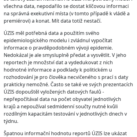
všechna data, nepodařilo se dostat klíčovou informaci
na správná exekutivní místa (v tomto případě k vládě a
premiérovi) a konat. Mít data totiž nestačí.
ÚZIS měl potřebná data a použitím svého
epidemiologického modelu i zvládnul vypočítat
informace o pravděpodobném vývoji epidemie.
Nedokázal je ale smysluplně předat a vysvětlit. V jeho
reportech je množství dat a vydedukovat z nich
hodnotné informace a podklady k politickém u
rozhodování je pro člověka necvičeného s prací s daty
prakticky nemožné. Často se také ve svých prezentacích
ÚZIS dopouštěl vyložených datových faulů -
nepřepočítával data na počet obyvatel jednotlivých
krajů a nepoužíval sedmidenní součty nutné kvůli
rozdílným kapacitám testování v jednotlivých dnech v
týdnu.
Špatnou informační hodnotu reportů ÚZIS lze ukázat