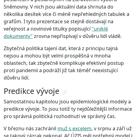
Sněmovny. V nich jsou aktuální data shrnuta do
několika desítek více či méně nepřehledných tabulek a
grafům. I tyto prezentace se stejně dostávají na
veřejnost a novinové titulky popisující
"uniklé
dokumenty"
zrovna nepřispívají v důvěru lidí vládě.
Zbytečná politika tajení dat, která z principu tajná
nejsou a mohou být velmi prospěšná v mnoha
oblastech, tak zbytečně komplikuje efektivní postup
proti pandemii a podráží již tak téměř neexistující
důvěru lidí.
Predikce vývoje
🔗
Samostatnou kapitolou jsou epidemiologické modely a
predikce vývoje. To jsou totiž ty nejdůležitější informace
pro správná politická rozhodnutí ve správný čas.
V březnu nás zachránil
muž s excelem
, v srpnu a září už
se takový zázrak nekonal. Ač ÚZIS měl potřebný model i