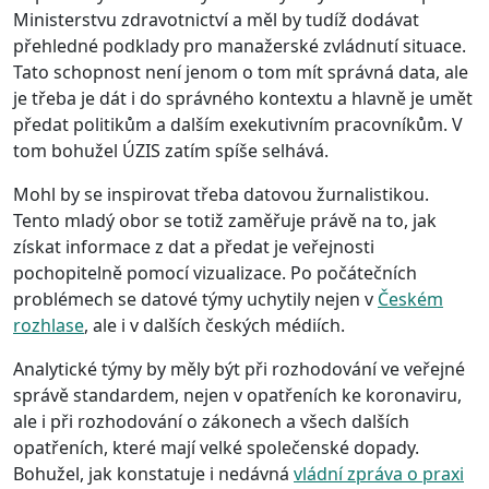
Ministerstvu zdravotnictví a měl by tudíž dodávat
přehledné podklady pro manažerské zvládnutí situace.
Tato schopnost není jenom o tom mít správná data, ale
je třeba je dát i do správného kontextu a hlavně je umět
předat politikům a dalším exekutivním pracovníkům. V
tom bohužel ÚZIS zatím spíše selhává.
Mohl by se inspirovat třeba datovou žurnalistikou.
Tento mladý obor se totiž zaměřuje právě na to, jak
získat informace z dat a předat je veřejnosti
pochopitelně pomocí vizualizace. Po počátečních
problémech se datové týmy uchytily nejen v
Českém
rozhlase
, ale i v dalších českých médiích.
Analytické týmy by měly být při rozhodování ve veřejné
správě standardem, nejen v opatřeních ke koronaviru,
ale i při rozhodování o zákonech a všech dalších
opatřeních, které mají velké společenské dopady.
Bohužel, jak konstatuje i nedávná
vládní zpráva o praxi