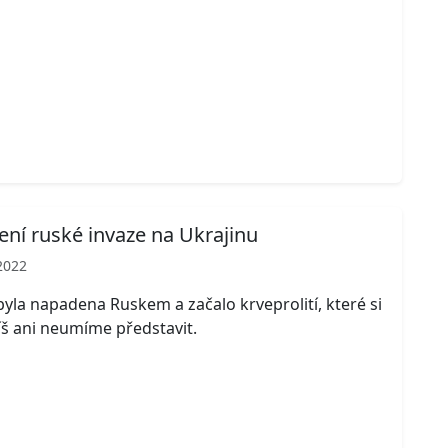
ní ruské invaze na Ukrajinu
2022
byla napadena Ruskem a začalo krveprolití, které si
íš ani neumíme představit.