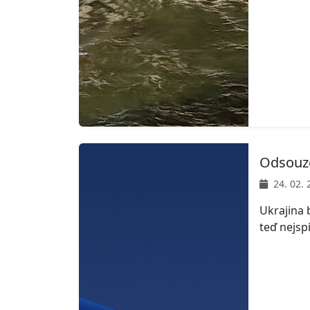
Odsouze
24. 02. 
Ukrajina 
teď nejsp