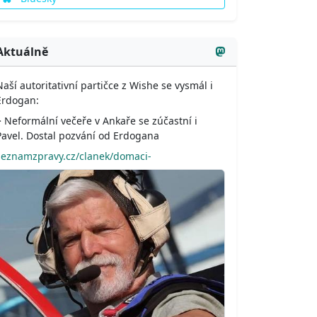
Aktuálně
Naší autoritativní partičce z Wishe se vysmál i
Erdogan:
> Neformální večeře v Ankaře se zúčastní i
Pavel. Dostal pozvání od Erdogana
seznamzpravy.cz/clanek/domaci-