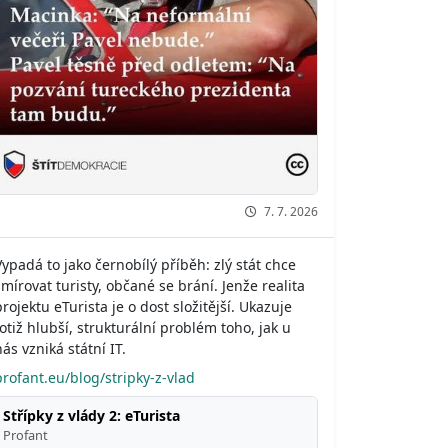
7. 7. 2026
Vypadá to jako černobílý příběh: zlý stát chce
šmírovat turisty, občané se brání. Jenže realita
projektu eTurista je o dost složitější. Ukazuje
totiž hlubší, strukturální problém toho, jak u
nás vzniká státní IT.
profant.eu/blog/stripky-z-vlad
Střípky z vlády 2: eTurista
Profant