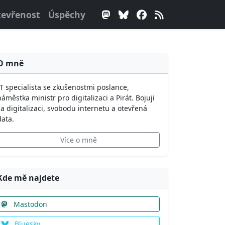
evřenost
Úspěchy
O mně
IT specialista se zkušenostmi poslance,
náměstka ministr pro digitalizaci a Pirát. Bojuji
za digitalizaci, svobodu internetu a otevřená
data.
Více o mně
Kde mě najdete
Mastodon
Bluesky