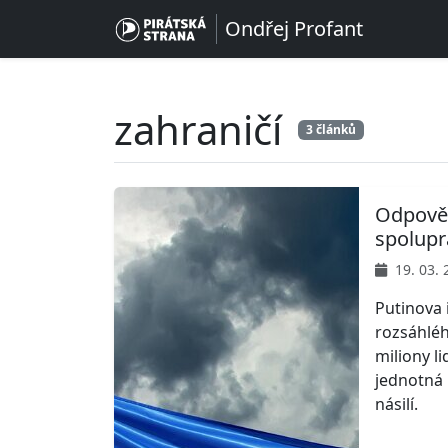
Ondřej Profant
zahraničí
3 článků
Odpověd
spolupr
19. 03. 
Putinova 
rozsáhléh
miliony li
jednotná 
násilí.