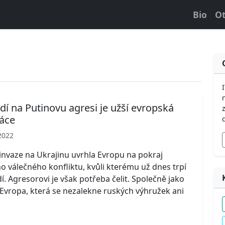
Bio
Ot
í na Putinovu agresi je užší evropská
áce
2022
invaze na Ukrajinu uvrhla Evropu na pokraj
o válečného konfliktu, kvůli kterému už dnes trpí
dí. Agresorovi je však potřeba čelit. Společně jako
Evropa, která se nezalekne ruských výhružek ani