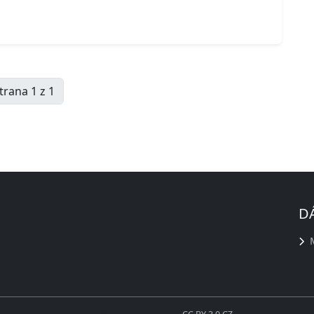
trana 1 z 1
D