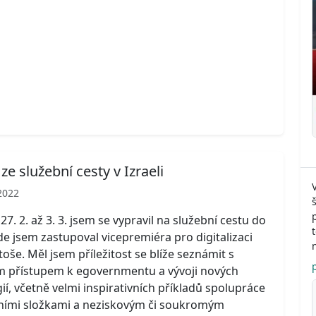
ze služební cesty v Izraeli
2022
7. 2. až 3. 3. jsem se vypravil na služební cestu do
kde jsem zastupoval vicepremiéra pro digitalizaci
toše. Měl jsem příležitost se blíže seznámit s
m přístupem k egovernmentu a vývoji nových
ií, včetně velmi inspirativních příkladů spolupráce
tními složkami a neziskovým či soukromým