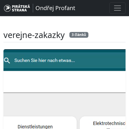
Ondřej Profant
verejne-zakazky
3 článků