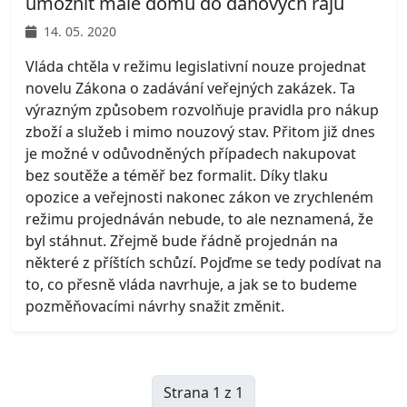
umožnit malé domů do daňových rájů
14. 05. 2020
Vláda chtěla v režimu legislativní nouze projednat
novelu Zákona o zadávání veřejných zakázek. Ta
výrazným způsobem rozvolňuje pravidla pro nákup
zboží a služeb i mimo nouzový stav. Přitom již dnes
je možné v odůvodněných případech nakupovat
bez soutěže a téměř bez formalit. Díky tlaku
opozice a veřejnosti nakonec zákon ve zrychleném
režimu projednáván nebude, to ale neznamená, že
byl stáhnut. Zřejmě bude řádně projednán na
některé z příštích schůzí. Pojďme se tedy podívat na
to, co přesně vláda navrhuje, a jak se to budeme
pozměňovacími návrhy snažit změnit.
Strana 1 z 1