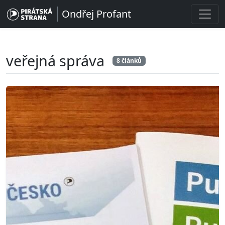
Ondřej Profant
veřejná správa
8 článků