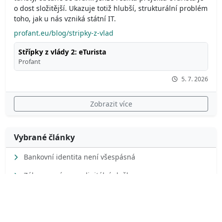
o dost složitější. Ukazuje totiž hlubší, strukturální problém
toho, jak u nás vzniká státní IT.
profant.eu/blog/stripky-z-vlad
Střípky z vlády 2: eTurista
Profant
5. 7. 2026
Zobrazit více
Vybrané články
Bankovní identita není všespásná
Zákon o právu na digitální služby