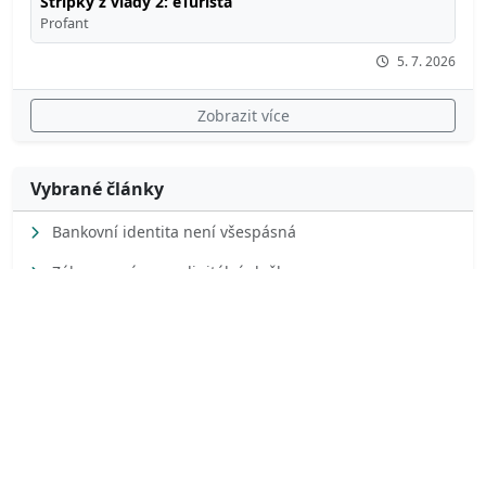
Střípky z vlády 2: eTurista
Profant
5. 7. 2026
Zobrazit více
Vybrané články
Bankovní identita není všespásná
Zákon o právu na digitální služby
ONDŘEJ PROFANT
Pirátská strana