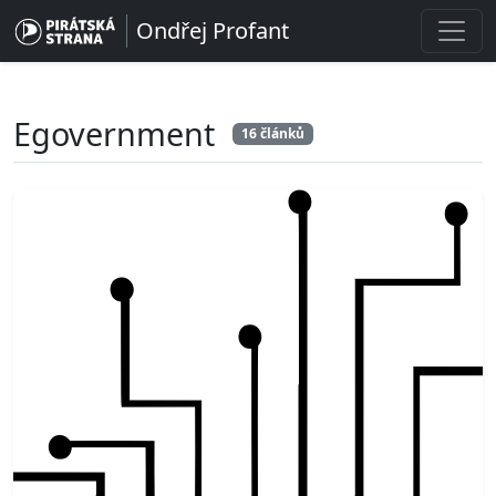
Ondřej Profant
Egovernment
16 článků