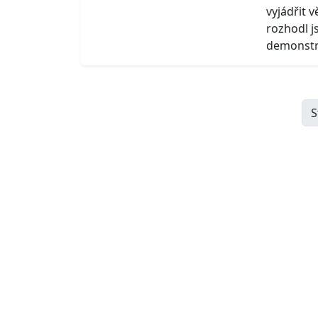
vyjádřit v
rozhodl j
demonstra
S