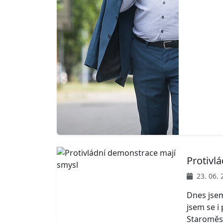
Protivl
23. 06. 
Dnes jsem
jsem se i
Staroměs