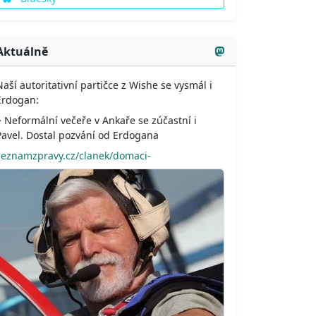
Aktuálně
Naší autoritativní partičce z Wishe se vysmál i
Erdogan:
> Neformální večeře v Ankaře se zúčastní i
Pavel. Dostal pozvání od Erdogana
seznamzpravy.cz/clanek/domaci-