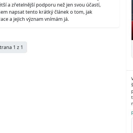
ětší a zřetelnější podporu než jen svou účastí,
sem napsat tento krátký článek o tom, jak
ce a jejich význam vnímám já.
trana 1 z 1