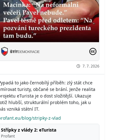
7. 7. 2026
Vypadá to jako černobílý příběh: zlý stát chce
šmírovat turisty, občané se brání. Jenže realita
projektu eTurista je o dost složitější. Ukazuje
totiž hlubší, strukturální problém toho, jak u
nás vzniká státní IT.
profant.eu/blog/stripky-z-vlad
Střípky z vlády 2: eTurista
Profant