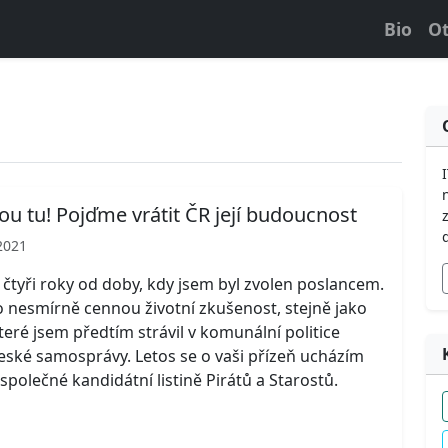
Bio
Ot
sou tu! Pojďme vrátit ČR její budoucnost
2021
iž čtyři roky od doby, kdy jsem byl zvolen poslancem.
o nesmírně cennou životní zkušenost, stejně jako
které jsem předtím strávil v komunální politice
české samosprávy. Letos se o vaši přízeň ucházím
společné kandidátní listině Pirátů a Starostů.