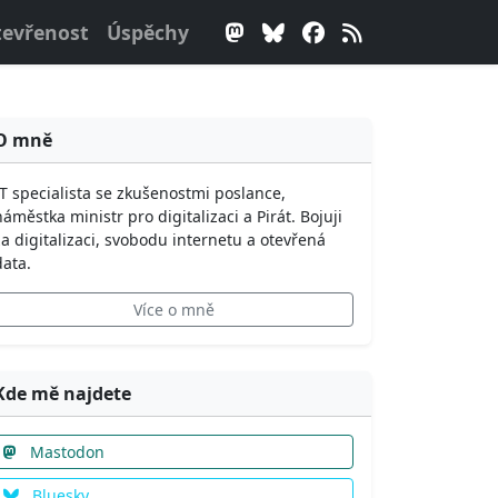
evřenost
Úspěchy
O mně
IT specialista se zkušenostmi poslance,
náměstka ministr pro digitalizaci a Pirát. Bojuji
za digitalizaci, svobodu internetu a otevřená
data.
Více o mně
Kde mě najdete
Mastodon
Bluesky