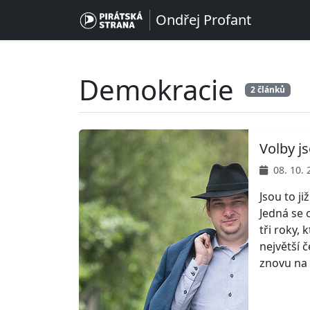
Ondřej Profant
Demokracie
2 článků
Volby j
08. 10. 
Jsou to j
Jedná se 
tři roky, 
největší 
znovu na 